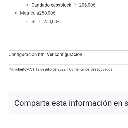
Candado easyblock
206,00
€
Matrícula
250,00
€
Sí
250,00
€
Configuración btn:
Ver configuración
en
Por
robertoMA
|
12 de julio de 2022
|
Comentarios desactivados
New
Request:
#uCQQRg
Comparta esta información en su