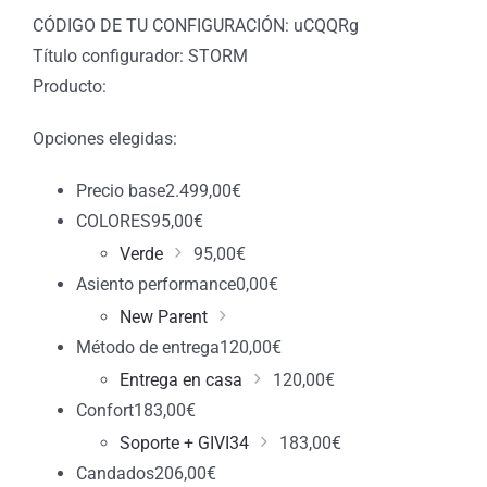
CÓDIGO DE TU CONFIGURACIÓN: uCQQRg
Título configurador: STORM
Producto:
Opciones elegidas:
Precio base
2.499,00
€
COLORES
95,00
€
Verde
95,00
€
Asiento performance
0,00
€
New Parent
Método de entrega
120,00
€
Entrega en casa
120,00
€
Confort
183,00
€
Soporte + GIVI34
183,00
€
Candados
206,00
€