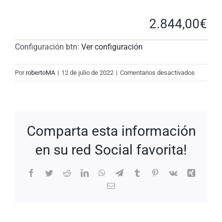
2.844,00
€
Configuración btn:
Ver configuración
en
Por
robertoMA
|
12 de julio de 2022
|
Comentarios desactivados
New
Request:
#PfDQy6
Comparta esta información
en su red Social favorita!
Facebook
Twitter
Reddit
LinkedIn
WhatsApp
Telegram
Tumblr
Pinterest
Vk
Xing
Correo
electrónico