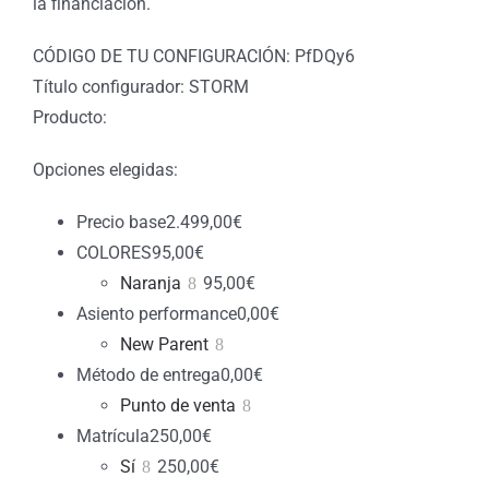
la financiación.
CÓDIGO DE TU CONFIGURACIÓN: PfDQy6
Título configurador: STORM
Producto:
Opciones elegidas:
Precio base
2.499,00
€
COLORES
95,00
€
Naranja
95,00
€
Asiento performance
0,00
€
New Parent
Método de entrega
0,00
€
Punto de venta
Matrícula
250,00
€
Sí
250,00
€