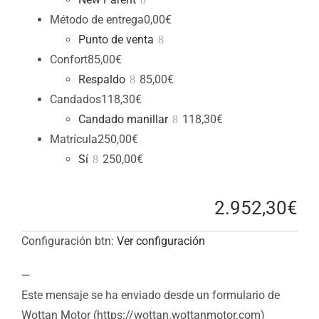
Método de entrega
0,00
€
Punto de venta
Confort
85,00
€
Respaldo
85,00
€
Candados
118,30
€
Candado manillar
118,30
€
Matrícula
250,00
€
Sí
250,00
€
2.952,30
€
Configuración btn:
Ver configuración
—
Este mensaje se ha enviado desde un formulario de
Wottan Motor (https://wottan.wottanmotor.com)