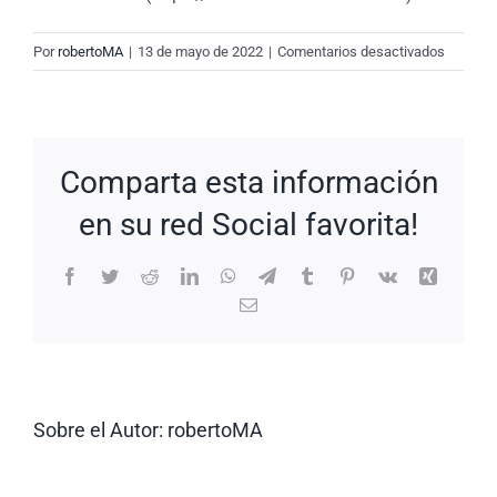
en
Por
robertoMA
|
13 de mayo de 2022
|
Comentarios desactivados
New
Request
#TVPNZ
Comparta esta información
en su red Social favorita!
Facebook
Twitter
Reddit
LinkedIn
WhatsApp
Telegram
Tumblr
Pinterest
Vk
Xing
Correo
electrónico
Sobre el Autor:
robertoMA