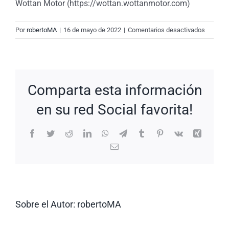
Wottan Motor (https://wottan.wottanmotor.com)
en
Por
robertoMA
|
16 de mayo de 2022
|
Comentarios desactivados
New
Request
#dCPyx
Comparta esta información
en su red Social favorita!
Facebook
Twitter
Reddit
LinkedIn
WhatsApp
Telegram
Tumblr
Pinterest
Vk
Xing
Correo
electrónico
Sobre el Autor:
robertoMA