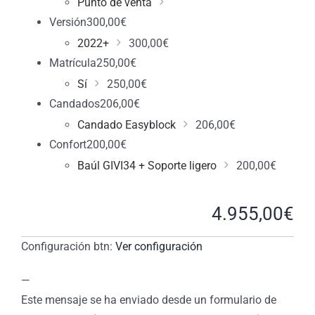
Punto de venta
Versión
300,00
€
2022+
300,00
€
Matrícula
250,00
€
Sí
250,00
€
Candados
206,00
€
Candado Easyblock
206,00
€
Confort
200,00
€
Baúl GIVI34 + Soporte ligero
200,00
€
4.955,00
€
Configuración btn:
Ver configuración
—
Este mensaje se ha enviado desde un formulario de