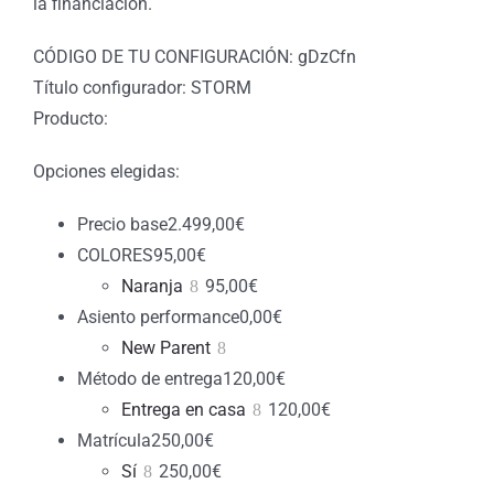
la financiación.
CÓDIGO DE TU CONFIGURACIÓN: gDzCfn
Título configurador: STORM
Producto:
Opciones elegidas:
Precio base
2.499,00
€
COLORES
95,00
€
Naranja
95,00
€
Asiento performance
0,00
€
New Parent
Método de entrega
120,00
€
Entrega en casa
120,00
€
Matrícula
250,00
€
Sí
250,00
€