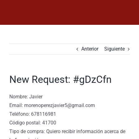
Saltar
al
contenido
Anterior
Siguiente
New Request: #gDzCfn
Nombre: Javier
Email: morenoperezjavier5@gmail.com
Teléfono: 678116981
Código postal: 41700
Tipo de compra: Quiero recibir información acerca de