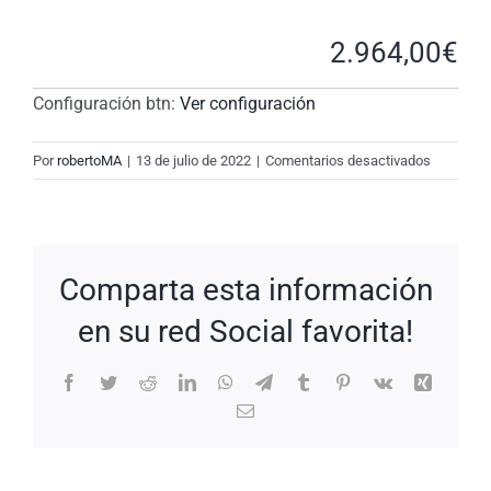
2.964,00
€
Configuración btn:
Ver configuración
en
Por
robertoMA
|
13 de julio de 2022
|
Comentarios desactivados
New
Request:
#gDzCfn
Comparta esta información
en su red Social favorita!
Facebook
Twitter
Reddit
LinkedIn
WhatsApp
Telegram
Tumblr
Pinterest
Vk
Xing
Correo
electrónico