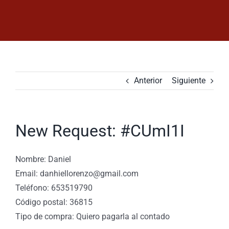
Saltar
al
contenido
Anterior
Siguiente
New Request: #CUmI1I
Nombre: Daniel
Email: danhiellorenzo@gmail.com
Teléfono: 653519790
Código postal: 36815
Tipo de compra: Quiero pagarla al contado