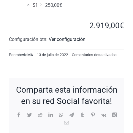
Sí
250,00
€
2.919,00
€
Configuración btn:
Ver configuración
en
Por
robertoMA
|
13 de julio de 2022
|
Comentarios desactivados
New
Request:
#CUmI1I
Comparta esta información
en su red Social favorita!
Facebook
Twitter
Reddit
LinkedIn
WhatsApp
Telegram
Tumblr
Pinterest
Vk
Xing
Correo
electrónico