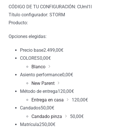
CÓDIGO DE TU CONFIGURACIÓN: CUmI1I
Título configurador: STORM
Producto:
Opciones elegidas:
Precio base
2.499,00
€
COLORES
0,00
€
Blanco
Asiento performance
0,00
€
New Parent
Método de entrega
120,00
€
Entrega en casa
120,00
€
Candados
50,00
€
Candado pinza
50,00
€
Matrícula
250,00
€