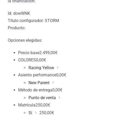
la financiación.
Id: dowWNK
Título configurador: STORM
Producto:
Opciones elegidas:
Precio base
2.499,00
€
COLORES
0,00
€
Racing Yellow
Asiento performance
0,00
€
New Parent
Método de entrega
0,00
€
Punto de venta
Matrícula
250,00
€
Sí
250,00
€