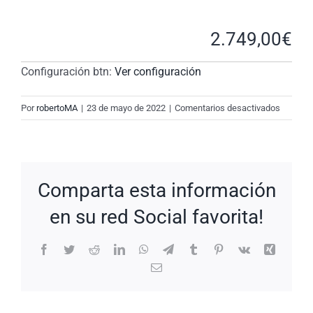
2.749,00
€
Configuración btn:
Ver configuración
en
Por
robertoMA
|
23 de mayo de 2022
|
Comentarios desactivados
New
Request
#dowW
Comparta esta información
en su red Social favorita!
Facebook
Twitter
Reddit
LinkedIn
WhatsApp
Telegram
Tumblr
Pinterest
Vk
Xing
Correo
electrónico