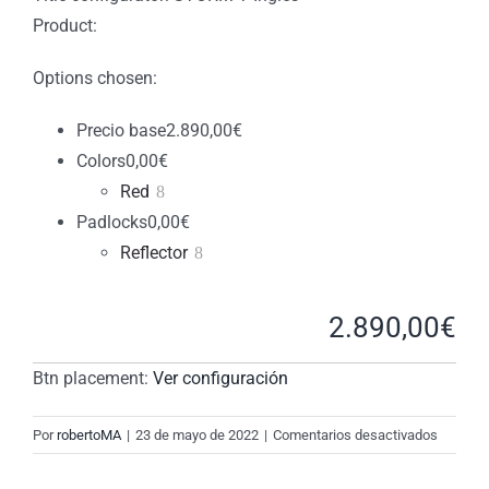
Product:
Options chosen:
Precio base
2.890,00
€
Colors
0,00
€
Red
Padlocks
0,00
€
Reflector
2.890,00
€
Btn placement:
Ver configuración
en
Por
robertoMA
|
23 de mayo de 2022
|
Comentarios desactivados
New
Request