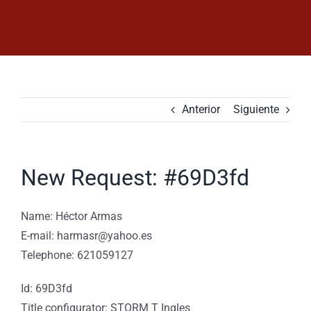
Saltar
al
contenido
Anterior
Siguiente
New Request: #69D3fd
Ver
imagen
más
Name: Héctor Armas
grande
E-mail: harmasr@yahoo.es
Telephone: 621059127
Id: 69D3fd
Title configurator: STORM T Ingles