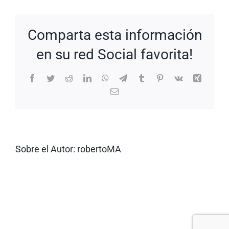
#69D3f
Comparta esta información
en su red Social favorita!
Facebook
Twitter
Reddit
LinkedIn
WhatsApp
Telegram
Tumblr
Pinterest
Vk
Xing
Correo
electrónico
Sobre el Autor:
robertoMA