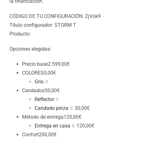
la financiación.
CÓDIGO DE TU CONFIGURACIÓN: ZjVok9
Título configurador: STORM T
Producto:
Opciones elegidas:
Precio base
2.599,00
€
COLORES
0,00
€
Gris
Candados
50,00
€
Reflector
Candado pinza
50,00
€
Método de entrega
120,00
€
Entrega en casa
120,00
€
Confort
200,00
€