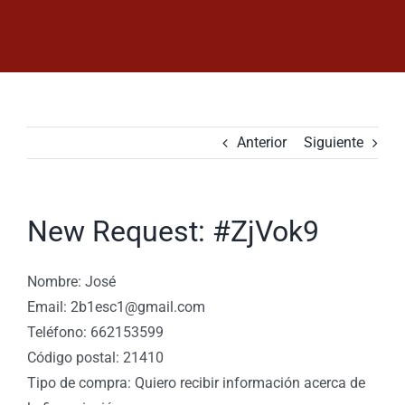
Saltar
al
contenido
Anterior
Siguiente
New Request: #ZjVok9
Nombre: José
Email: 2b1esc1@gmail.com
Teléfono: 662153599
Código postal: 21410
Tipo de compra: Quiero recibir información acerca de