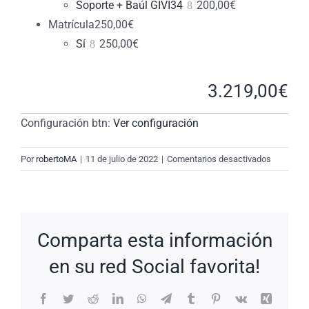
Soporte + Baúl GIVI34
200,00
€
Matrícula
250,00
€
Sí
250,00
€
3.219,00
€
Configuración btn:
Ver configuración
en
Por
robertoMA
|
11 de julio de 2022
|
Comentarios desactivados
New
Request:
#ZjVok9
Comparta esta información
en su red Social favorita!
Facebook
Twitter
Reddit
LinkedIn
WhatsApp
Telegram
Tumblr
Pinterest
Vk
Xing