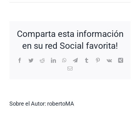
New
Request:
#yV1WW
Comparta esta información
en su red Social favorita!
Facebook
Twitter
Reddit
LinkedIn
WhatsApp
Telegram
Tumblr
Pinterest
Vk
Xing
Correo
electrónico
Sobre el Autor:
robertoMA