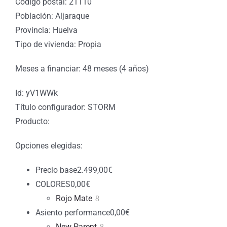
Código postal: 21110
Población: Aljaraque
Provincia: Huelva
Tipo de vivienda: Propia
Meses a financiar: 48 meses (4 años)
Id: yV1WWk
Título configurador: STORM
Producto:
Opciones elegidas:
Precio base
2.499,00
€
COLORES
0,00
€
Rojo Mate
Asiento performance
0,00
€
New Parent