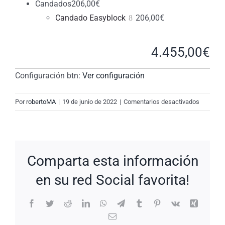
Candados
206,00
€
Candado Easyblock
206,00
€
4.455,00
€
Configuración btn:
Ver configuración
en
Por
robertoMA
|
19 de junio de 2022
|
Comentarios desactivados
New
Request:
#Yk2bZs
Comparta esta información
en su red Social favorita!
Facebook
Twitter
Reddit
LinkedIn
WhatsApp
Telegram
Tumblr
Pinterest
Vk
Xing
Correo
electrónico