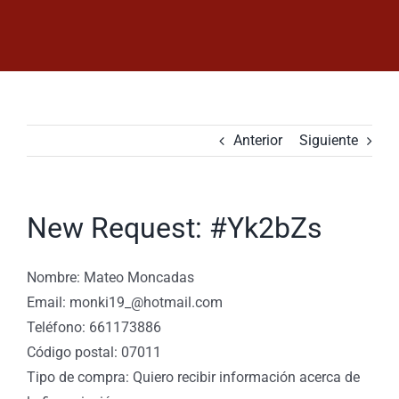
Saltar
al
contenido
Anterior
Siguiente
New Request: #Yk2bZs
Nombre: Mateo Moncadas
Email: monki19_@hotmail.com
Teléfono: 661173886
Código postal: 07011
Tipo de compra: Quiero recibir información acerca de