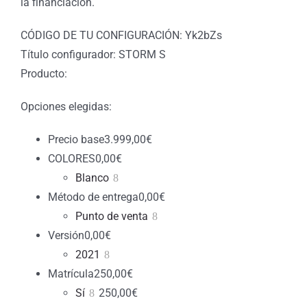
la financiación.
CÓDIGO DE TU CONFIGURACIÓN: Yk2bZs
Título configurador: STORM S
Producto:
Opciones elegidas:
Precio base
3.999,00
€
COLORES
0,00
€
Blanco
Método de entrega
0,00
€
Punto de venta
Versión
0,00
€
2021
Matrícula
250,00
€
Sí
250,00
€