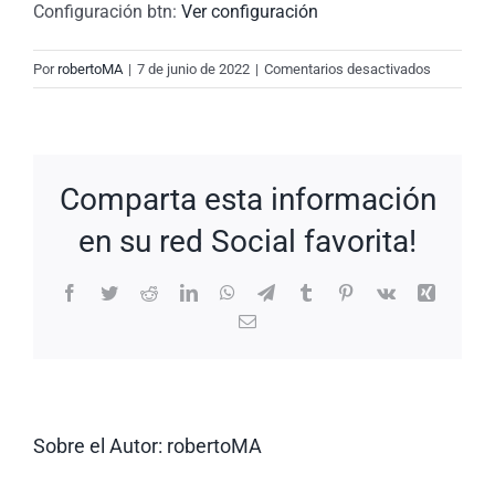
Configuración btn:
Ver configuración
en
Por
robertoMA
|
7 de junio de 2022
|
Comentarios desactivados
New
Request:
#yc0TjC
Comparta esta información
en su red Social favorita!
Facebook
Twitter
Reddit
LinkedIn
WhatsApp
Telegram
Tumblr
Pinterest
Vk
Xing
Correo
electrónico
Sobre el Autor:
robertoMA