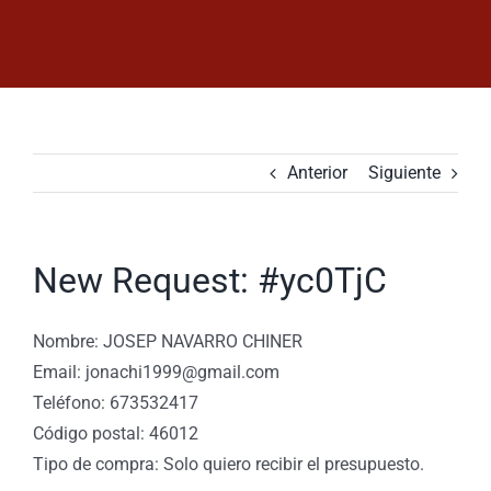
Saltar
al
contenido
Anterior
Siguiente
New Request: #yc0TjC
Nombre: JOSEP NAVARRO CHINER
Email: jonachi1999@gmail.com
Teléfono: 673532417
Código postal: 46012
Tipo de compra: Solo quiero recibir el presupuesto.