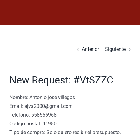
Saltar
al
contenido
Anterior
Siguiente
New Request: #VtSZZC
Nombre: Antonio jose villegas
Email: ajva2000@gmail.com
Teléfono: 658565968
Código postal: 41980
Tipo de compra: Solo quiero recibir el presupuesto.