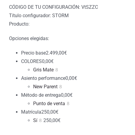
CÓDIGO DE TU CONFIGURACIÓN: VtSZZC
Título configurador: STORM
Producto:
Opciones elegidas:
Precio base
2.499,00
€
COLORES
0,00
€
Gris Mate
Asiento performance
0,00
€
New Parent
Método de entrega
0,00
€
Punto de venta
Matrícula
250,00
€
Sí
250,00
€