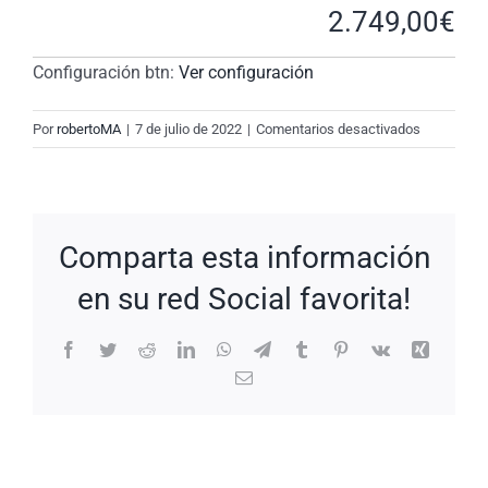
2.749,00
€
Configuración btn:
Ver configuración
en
Por
robertoMA
|
7 de julio de 2022
|
Comentarios desactivados
New
Request:
#VtSZZC
Comparta esta información
en su red Social favorita!
Facebook
Twitter
Reddit
LinkedIn
WhatsApp
Telegram
Tumblr
Pinterest
Vk
Xing
Correo
electrónico