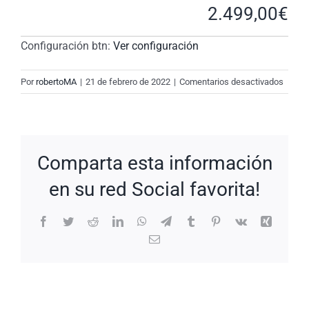
2.499,00
€
Configuración btn:
Ver configuración
en
Por
robertoMA
|
21 de febrero de 2022
|
Comentarios desactivados
New
Reques
#UB69
Comparta esta información
en su red Social favorita!
Facebook
Twitter
Reddit
LinkedIn
WhatsApp
Telegram
Tumblr
Pinterest
Vk
Xing
Correo
electrónico