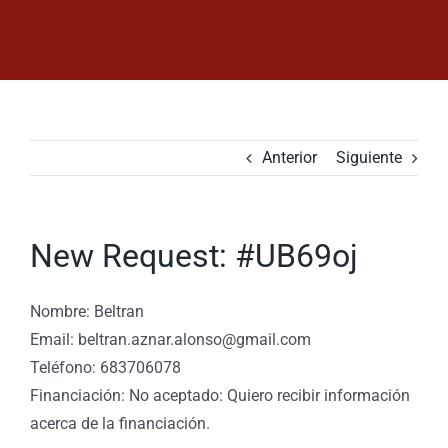
Saltar
al
contenido
Anterior
Siguiente
New Request: #UB69oj
Nombre: Beltran
Email: beltran.aznar.alonso@gmail.com
Teléfono: 683706078
Financiación: No aceptado: Quiero recibir información
acerca de la financiación.