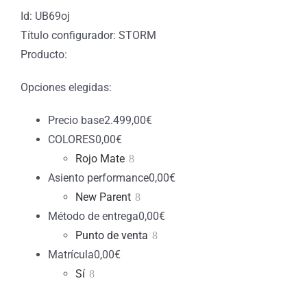
Id: UB69oj
Título configurador: STORM
Producto:
Opciones elegidas:
Precio base
2.499,00
€
COLORES
0,00
€
Rojo Mate
Asiento performance
0,00
€
New Parent
Método de entrega
0,00
€
Punto de venta
Matrícula
0,00
€
Sí