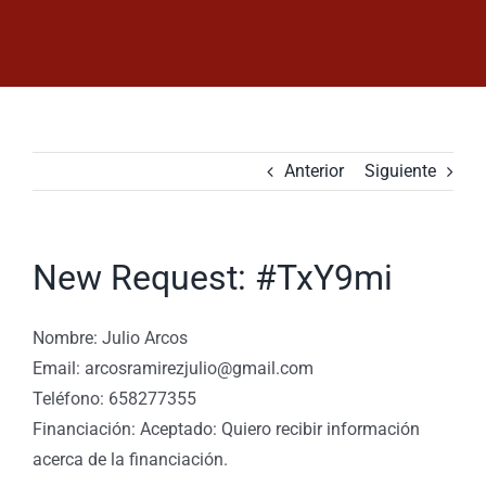
Saltar
al
contenido
Anterior
Siguiente
New Request: #TxY9mi
Nombre: Julio Arcos
Email: arcosramirezjulio@gmail.com
Teléfono: 658277355
Financiación: Aceptado: Quiero recibir información
acerca de la financiación.