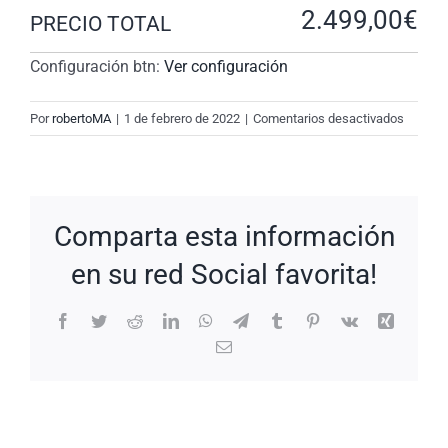
2.499,00
€
PRECIO TOTAL
Configuración btn:
Ver configuración
en
Por
robertoMA
|
1 de febrero de 2022
|
Comentarios desactivados
New
Request
#TxY9m
Comparta esta información
en su red Social favorita!
Facebook
Twitter
Reddit
LinkedIn
WhatsApp
Telegram
Tumblr
Pinterest
Vk
Xing
Correo
electrónico