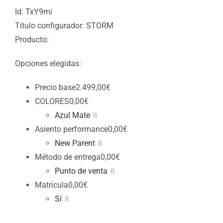
Id: TxY9mi
Título configurador: STORM
Producto:
Opciones elegidas:
Precio base
2.499,00
€
COLORES
0,00
€
Azul Mate
Asiento performance
0,00
€
New Parent
Método de entrega
0,00
€
Punto de venta
Matrícula
0,00
€
Sí