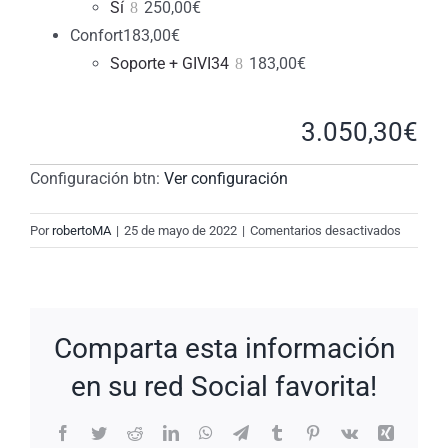
Sí
250,00
€
Confort
183,00
€
Soporte + GIVI34
183,00
€
3.050,30
€
Configuración btn:
Ver configuración
en
Por
robertoMA
|
25 de mayo de 2022
|
Comentarios desactivados
New
Request
#TEC0
Comparta esta información
en su red Social favorita!
Facebook
Twitter
Reddit
LinkedIn
WhatsApp
Telegram
Tumblr
Pinterest
Vk
Xing