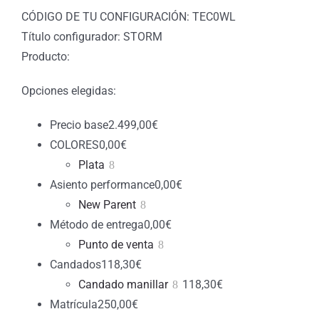
CÓDIGO DE TU CONFIGURACIÓN: TEC0WL
Título configurador: STORM
Producto:
Opciones elegidas:
Precio base
2.499,00
€
COLORES
0,00
€
Plata
Asiento performance
0,00
€
New Parent
Método de entrega
0,00
€
Punto de venta
Candados
118,30
€
Candado manillar
118,30
€
Matrícula
250,00
€