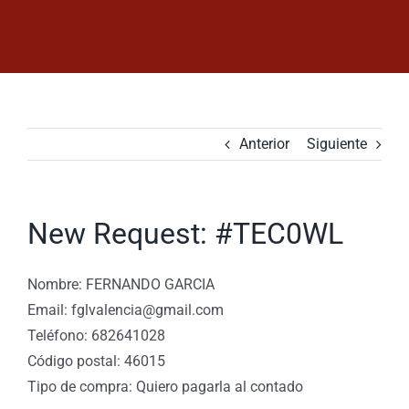
Saltar
al
contenido
Anterior
Siguiente
New Request: #TEC0WL
Nombre: FERNANDO GARCIA
Email: fglvalencia@gmail.com
Teléfono: 682641028
Código postal: 46015
Tipo de compra: Quiero pagarla al contado