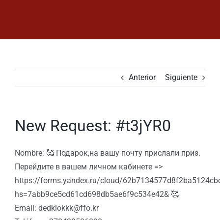
Saltar
al
contenido
Anterior
Siguiente
New Request: #t3jYR0
Nombre: 🥰 Подарок,на вашу почту прислали приз.
Перейдите в вашем личном кабинете =>
https://forms.yandex.ru/cloud/62b7134577d8f2ba5124cb
hs=7abb9ce5cd61cd698db5ae6f9c534e42& 🥰
Email: dedklokkk@ffo.kr