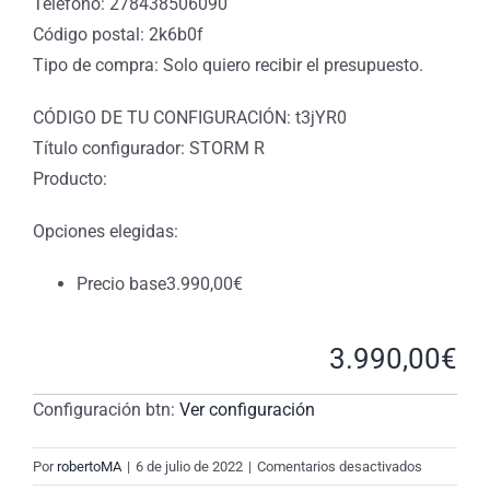
Teléfono: 278438506090
Código postal: 2k6b0f
Tipo de compra: Solo quiero recibir el presupuesto.
CÓDIGO DE TU CONFIGURACIÓN: t3jYR0
Título configurador: STORM R
Producto:
Opciones elegidas:
Precio base
3.990,00
€
3.990,00
€
Configuración btn:
Ver configuración
en
Por
robertoMA
|
6 de julio de 2022
|
Comentarios desactivados