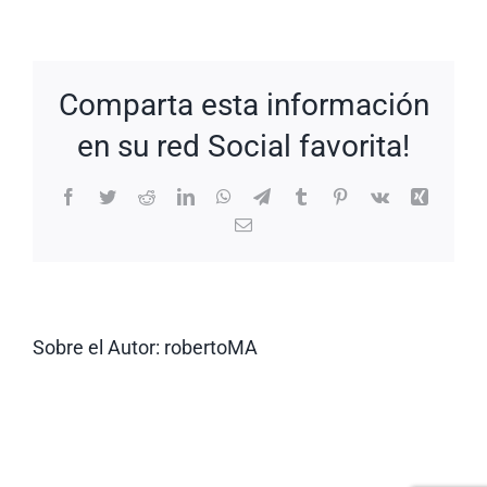
New
Request:
#t3jYR0
Comparta esta información
en su red Social favorita!
Facebook
Twitter
Reddit
LinkedIn
WhatsApp
Telegram
Tumblr
Pinterest
Vk
Xing
Correo
electrónico
Sobre el Autor:
robertoMA