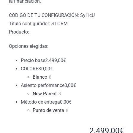
la financiación.
CÓDIGO DE TU CONFIGURACIÓN: SyI1cU
Título configurador: STORM
Producto:
Opciones elegidas:
Precio base
2.499,00
€
COLORES
0,00
€
Blanco
Asiento performance
0,00
€
New Parent
Método de entrega
0,00
€
Punto de venta
2.499,00
€