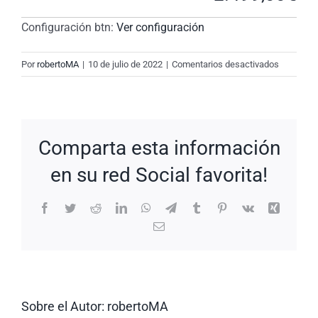
Configuración btn:
Ver configuración
en
Por
robertoMA
|
10 de julio de 2022
|
Comentarios desactivados
New
Request:
#SyI1cU
Comparta esta información
en su red Social favorita!
Facebook
Twitter
Reddit
LinkedIn
WhatsApp
Telegram
Tumblr
Pinterest
Vk
Xing
Correo
electrónico
Sobre el Autor:
robertoMA