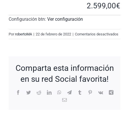
2.599,00
€
Configuración btn:
Ver configuración
en
Por
robertoMA
|
22 de febrero de 2022
|
Comentarios desactivados
New
Reques
#sCcj
Comparta esta información
en su red Social favorita!
Facebook
Twitter
Reddit
LinkedIn
WhatsApp
Telegram
Tumblr
Pinterest
Vk
Xing
Correo
electrónico