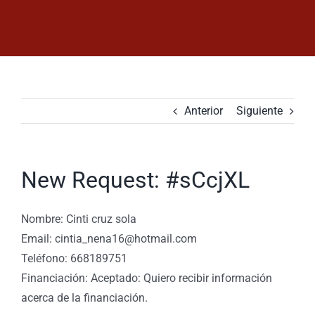
Saltar
al
contenido
Anterior
Siguiente
New Request: #sCcjXL
Nombre: Cinti cruz sola
Email: cintia_nena16@hotmail.com
Teléfono: 668189751
Financiación: Aceptado: Quiero recibir información
acerca de la financiación.