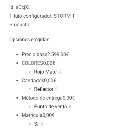
Id: sCcjXL
Título configurador: STORM T
Producto:
Opciones elegidas:
Precio base
2.599,00
€
COLORES
0,00
€
Rojo Mate
Candados
0,00
€
Reflector
Método de entrega
0,00
€
Punto de venta
Matrícula
0,00
€
Sí