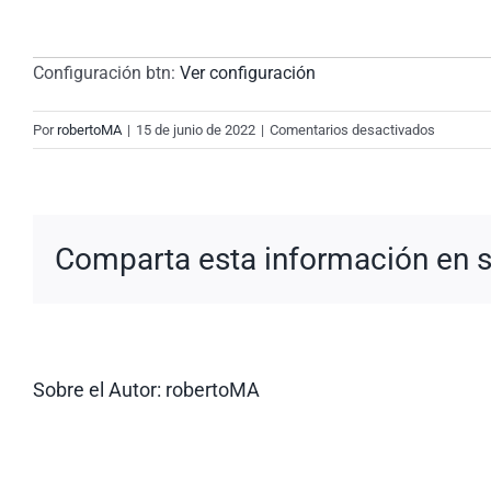
Configuración btn:
Ver configuración
en
Por
robertoMA
|
15 de junio de 2022
|
Comentarios desactivados
New
Request:
#ryM1RE
Comparta esta información en su
Sobre el Autor:
robertoMA