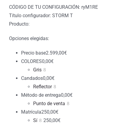
CÓDIGO DE TU CONFIGURACIÓN: ryM1RE
Título configurador: STORM T
Producto:
Opciones elegidas:
Precio base
2.599,00
€
COLORES
0,00
€
Gris
Candados
0,00
€
Reflector
Método de entrega
0,00
€
Punto de venta
Matrícula
250,00
€
Sí
250,00
€