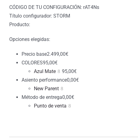
CÓDIGO DE TU CONFIGURACIÓN: rAT4Ns
Título configurador: STORM
Producto:
Opciones elegidas:
Precio base
2.499,00
€
COLORES
95,00
€
Azul Mate
95,00
€
Asiento performance
0,00
€
New Parent
Método de entrega
0,00
€
Punto de venta