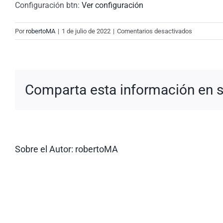
Configuración btn:
Ver configuración
en
Por
robertoMA
|
1 de julio de 2022
|
Comentarios desactivados
New
Request:
#rAT4Ns
Comparta esta información en su
Sobre el Autor:
robertoMA