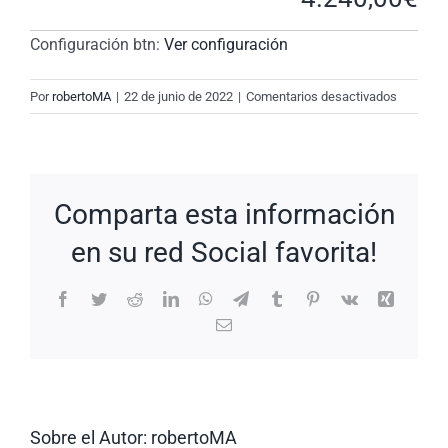
Configuración btn:
Ver configuración
en
Por
robertoMA
|
22 de junio de 2022
|
Comentarios desactivados
New
Request:
#r5gvQK
Comparta esta información
en su red Social favorita!
Facebook
Twitter
Reddit
LinkedIn
WhatsApp
Telegram
Tumblr
Pinterest
Vk
Xing
Correo
electrónico
Sobre el Autor:
robertoMA