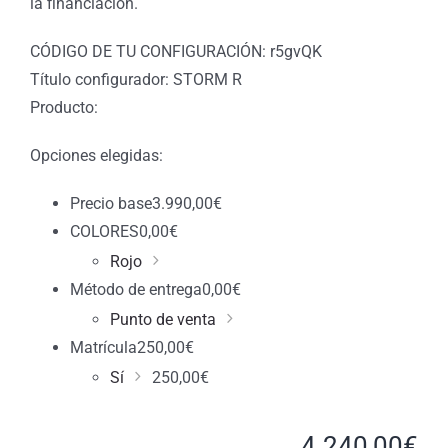
la financiación.
CÓDIGO DE TU CONFIGURACIÓN: r5gvQK
Título configurador: STORM R
Producto:
Opciones elegidas:
Precio base
3.990,00
€
COLORES
0,00
€
Rojo
Método de entrega
0,00
€
Punto de venta
Matrícula
250,00
€
Sí
250,00
€
4.240,00
€