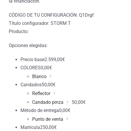
la financiación.
CÓDIGO DE TU CONFIGURACIÓN: Q1Drgf
Título configurador: STORM T
Producto:
Opciones elegidas:
Precio base
2.599,00
€
COLORES
0,00
€
Blanco
Candados
50,00
€
Reflector
Candado pinza
50,00
€
Método de entrega
0,00
€
Punto de venta
Matrícula
250,00
€