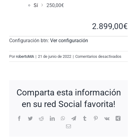
Sí
250,00
€
2.899,00
€
Configuración btn:
Ver configuración
en
Por
robertoMA
|
21 de junio de 2022
|
Comentarios desactivados
New
Request:
#Q1Drgf
Comparta esta información
en su red Social favorita!
Facebook
Twitter
Reddit
LinkedIn
WhatsApp
Telegram
Tumblr
Pinterest
Vk
Xing
Correo
electrónico