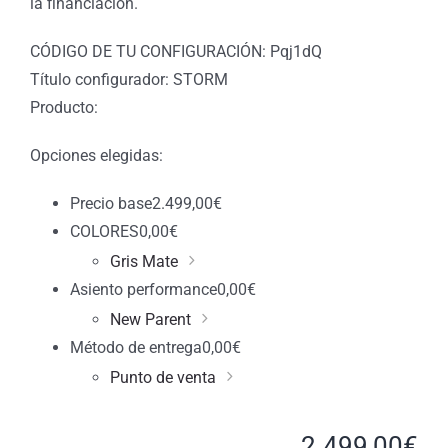
la financiación.
CÓDIGO DE TU CONFIGURACIÓN: Pqj1dQ
Título configurador: STORM
Producto:
Opciones elegidas:
Precio base
2.499,00
€
COLORES
0,00
€
Gris Mate
Asiento performance
0,00
€
New Parent
Método de entrega
0,00
€
Punto de venta
2.499,00
€