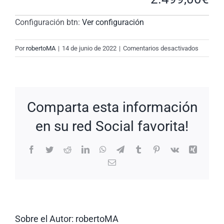
Configuración btn:
Ver configuración
en
Por
robertoMA
|
14 de junio de 2022
|
Comentarios desactivados
New
Request:
#Pqj1dQ
Comparta esta información
en su red Social favorita!
Facebook
Twitter
Reddit
LinkedIn
WhatsApp
Telegram
Tumblr
Pinterest
Vk
Xing
Correo
electrónico
Sobre el Autor:
robertoMA