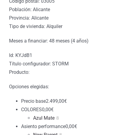
Código postal: 03005
Población: Alicante
Provincia: Alicante
Tipo de vivienda: Alquiler
Meses a financiar: 48 meses (4 años)
Id: KYJdB1
Título configurador: STORM
Producto:
Opciones elegidas:
Precio base
2.499,00
€
COLORES
0,00
€
Azul Mate
Asiento performance
0,00
€
New Parent