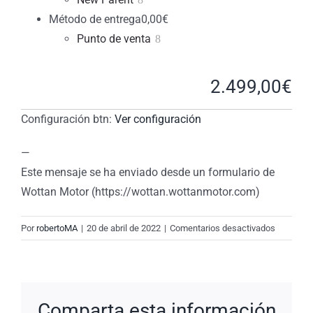
Método de entrega
0,00
€
Punto de venta
2.499,00
€
Configuración btn:
Ver configuración
—
Este mensaje se ha enviado desde un formulario de
Wottan Motor (https://wottan.wottanmotor.com)
en
Por
robertoMA
|
20 de abril de 2022
|
Comentarios desactivados
New
Request:
#KYJdB1
Comparta esta información