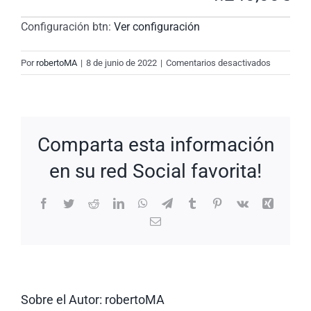
Configuración btn:
Ver configuración
en
Por
robertoMA
|
8 de junio de 2022
|
Comentarios desactivados
New
Request:
#JwbRh9
Comparta esta información
en su red Social favorita!
Facebook
Twitter
Reddit
LinkedIn
WhatsApp
Telegram
Tumblr
Pinterest
Vk
Xing
Correo
electrónico
Sobre el Autor:
robertoMA