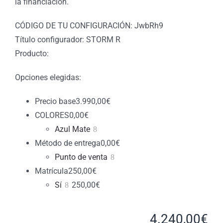
la financiación.
CÓDIGO DE TU CONFIGURACIÓN: JwbRh9
Título configurador: STORM R
Producto:
Opciones elegidas:
Precio base
3.990,00
€
COLORES
0,00
€
Azul Mate
Método de entrega
0,00
€
Punto de venta
Matrícula
250,00
€
Sí
250,00
€
4.240,00
€