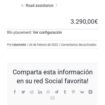
Road assistance
3.290,00
€
Btn placement:
Ver configuración
en
Por
robertoMA
|
26 de febrero de 2022
|
Comentarios desactivados
New
Reques
#iy8n
Comparta esta información
en su red Social favorita!
Facebook
Twitter
Reddit
LinkedIn
WhatsApp
Telegram
Tumblr
Pinterest
Vk
Xing
Correo
electrónico