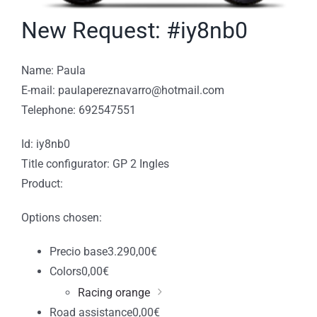
New Request: #iy8nb0
Name: Paula
E-mail: paulapereznavarro@hotmail.com
Telephone: 692547551
Id: iy8nb0
Title configurator: GP 2 Ingles
Product:
Options chosen:
Precio base
3.290,00
€
Colors
0,00
€
Racing orange
Road assistance
0,00
€