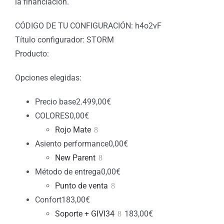
la financiación.
CÓDIGO DE TU CONFIGURACIÓN: h4o2vF
Título configurador: STORM
Producto:
Opciones elegidas:
Precio base
2.499,00
€
COLORES
0,00
€
Rojo Mate
Asiento performance
0,00
€
New Parent
Método de entrega
0,00
€
Punto de venta
Confort
183,00
€
Soporte + GIVI34
183,00
€