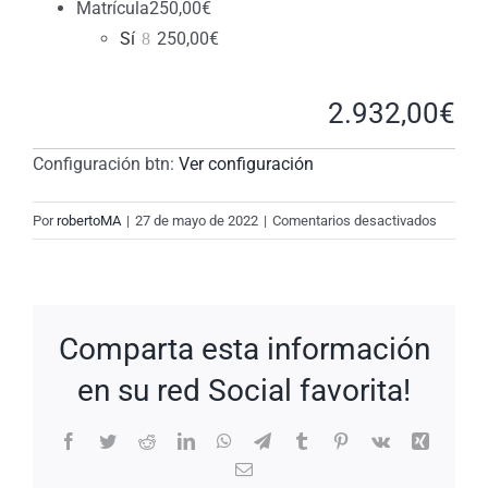
Matrícula
250,00
€
Sí
250,00
€
2.932,00
€
Configuración btn:
Ver configuración
en
Por
robertoMA
|
27 de mayo de 2022
|
Comentarios desactivados
New
Request
#h4o2v
Comparta esta información
en su red Social favorita!
Facebook
Twitter
Reddit
LinkedIn
WhatsApp
Telegram
Tumblr
Pinterest
Vk
Xing
Correo
electrónico