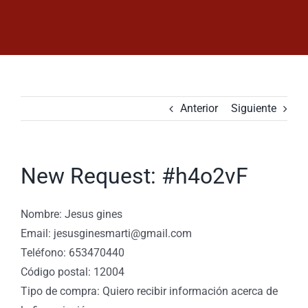
Saltar
al
contenido
Anterior
Siguiente
New Request: #h4o2vF
Nombre: Jesus gines
Email: jesusginesmarti@gmail.com
Teléfono: 653470440
Código postal: 12004
Tipo de compra: Quiero recibir información acerca de