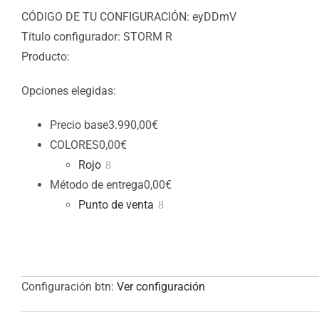
CÓDIGO DE TU CONFIGURACIÓN: eyDDmV
Título configurador: STORM R
Producto:
Opciones elegidas:
Precio base
3.990,00
€
COLORES
0,00
€
Rojo
Método de entrega
0,00
€
Punto de venta
Configuración btn:
Ver configuración