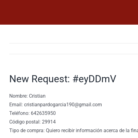
Saltar
al
contenido
New Request: #eyDDmV
Nombre: Cristian
Email: cristianpardogarcia190@gmail.com
Teléfono: 642635950
Código postal: 29914
Tipo de compra: Quiero recibir información acerca de la fin