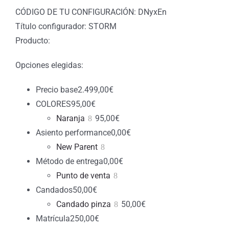
CÓDIGO DE TU CONFIGURACIÓN: DNyxEn
Título configurador: STORM
Producto:
Opciones elegidas:
Precio base
2.499,00
€
COLORES
95,00
€
Naranja
95,00
€
Asiento performance
0,00
€
New Parent
Método de entrega
0,00
€
Punto de venta
Candados
50,00
€
Candado pinza
50,00
€
Matrícula
250,00
€