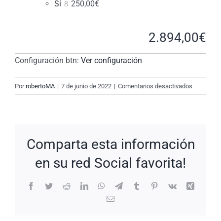
Sí
250,00
€
2.894,00
€
Configuración btn:
Ver configuración
en
Por
robertoMA
|
7 de junio de 2022
|
Comentarios desactivados
New
Request:
#DNyxEn
Comparta esta información
en su red Social favorita!
Facebook
Twitter
Reddit
LinkedIn
WhatsApp
Telegram
Tumblr
Pinterest
Vk
Xing
Correo
electrónico