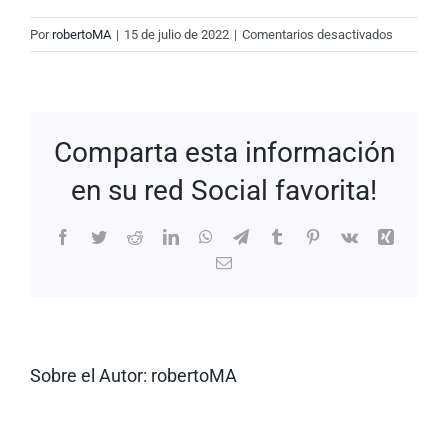
en
Por
robertoMA
|
15 de julio de 2022
|
Comentarios desactivados
New
Request:
#bs15S4
Comparta esta información
en su red Social favorita!
Facebook
Twitter
Reddit
LinkedIn
WhatsApp
Telegram
Tumblr
Pinterest
Vk
Xing
Correo
electrónico
Sobre el Autor:
robertoMA