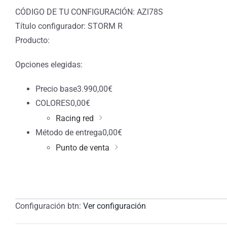
CÓDIGO DE TU CONFIGURACIÓN: AZl78S
Título configurador: STORM R
Producto:
Opciones elegidas:
Precio base
3.990,00
€
COLORES
0,00
€
Racing red
Método de entrega
0,00
€
Punto de venta
Configuración btn:
Ver configuración