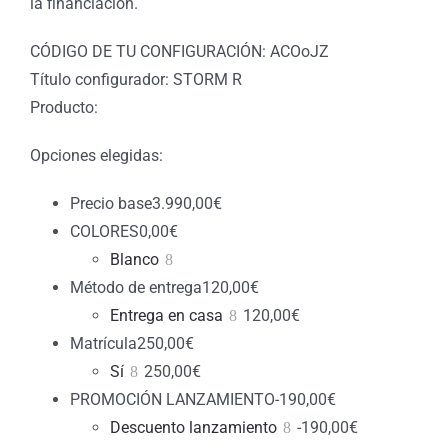
la financiación.
CÓDIGO DE TU CONFIGURACIÓN: ACOoJZ
Título configurador: STORM R
Producto:
Opciones elegidas:
Precio base
3.990,00
€
COLORES
0,00
€
Blanco
Método de entrega
120,00
€
Entrega en casa
120,00
€
Matrícula
250,00
€
Sí
250,00
€
PROMOCIÓN LANZAMIENTO
-190,00
€
Descuento lanzamiento
-190,00
€