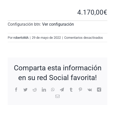
4.170,00
€
Configuración btn:
Ver configuración
en
Por
robertoMA
|
29 de mayo de 2022
|
Comentarios desactivados
New
Request
#ACOoJ
Comparta esta información
en su red Social favorita!
Facebook
Twitter
Reddit
LinkedIn
WhatsApp
Telegram
Tumblr
Pinterest
Vk
Xing
Correo
electrónico