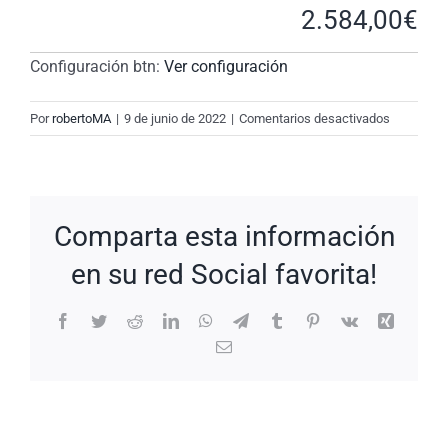
2.584,00
€
Configuración btn:
Ver configuración
en
Por
robertoMA
|
9 de junio de 2022
|
Comentarios desactivados
New
Request:
#9ojiJ9
Comparta esta información
en su red Social favorita!
Facebook
Twitter
Reddit
LinkedIn
WhatsApp
Telegram
Tumblr
Pinterest
Vk
Xing
Correo
electrónico