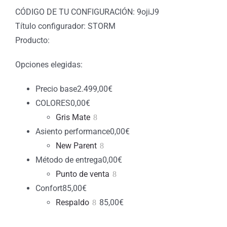
CÓDIGO DE TU CONFIGURACIÓN: 9ojiJ9
Título configurador: STORM
Producto:
Opciones elegidas:
Precio base
2.499,00
€
COLORES
0,00
€
Gris Mate
Asiento performance
0,00
€
New Parent
Método de entrega
0,00
€
Punto de venta
Confort
85,00
€
Respaldo
85,00
€