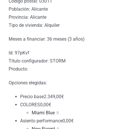
Código postal: 03011
Población: Alicante
Provincia: Alicante
Tipo de vivienda: Alquiler
Meses a financiar: 36 meses (3 años)
Id: 97pKvf
Título configurador: STORM
Producto:
Opciones elegidas:
Precio base
2.349,00
€
COLORES
0,00
€
Miami Blue
Asiento performance
0,00
€
New Parent