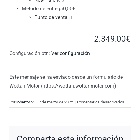
Método de entrega
0,00
€
Punto de venta
2.349,00
€
Configuración btn:
Ver configuración
—
Este mensaje se ha enviado desde un formulario de
Wottan Motor (https://wottan.wottanmotor.com)
en
Por
robertoMA
|
7 de marzo de 2022
|
Comentarios desactivados
New
Request:
#97pKvf
Comparta esta información