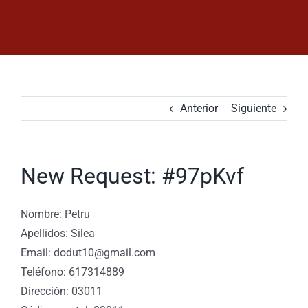
Saltar
al
contenido
Anterior
Siguiente
New Request: #97pKvf
Nombre: Petru
Apellidos: Silea
Email: dodut10@gmail.com
Teléfono: 617314889
Dirección: 03011