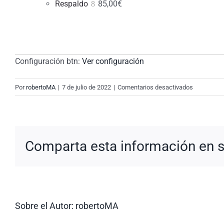
Respaldo
85,00
€
Configuración btn:
Ver configuración
en
Por
robertoMA
|
7 de julio de 2022
|
Comentarios desactivados
New
Request:
#8OE0Df
Comparta esta información en su
Sobre el Autor:
robertoMA