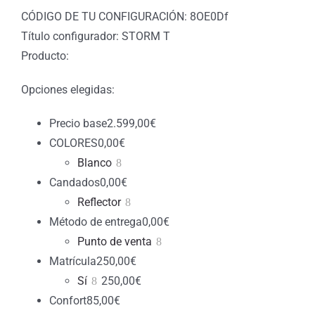
CÓDIGO DE TU CONFIGURACIÓN: 8OE0Df
Título configurador: STORM T
Producto:
Opciones elegidas:
Precio base
2.599,00
€
COLORES
0,00
€
Blanco
Candados
0,00
€
Reflector
Método de entrega
0,00
€
Punto de venta
Matrícula
250,00
€
Sí
250,00
€
Confort
85,00
€