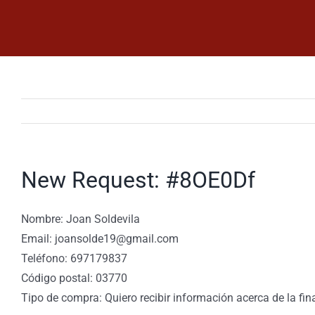
Saltar
al
contenido
New Request: #8OE0Df
Nombre: Joan Soldevila
Email: joansolde19@gmail.com
Teléfono: 697179837
Código postal: 03770
Tipo de compra: Quiero recibir información acerca de la fin