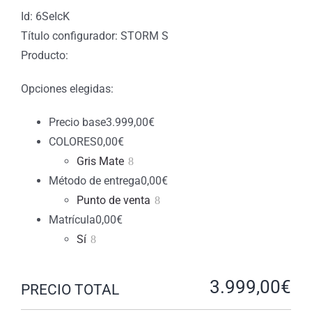
Id: 6SeIcK
Título configurador: STORM S
Producto:
Opciones elegidas:
Precio base
3.999,00
€
COLORES
0,00
€
Gris Mate
Método de entrega
0,00
€
Punto de venta
Matrícula
0,00
€
Sí
3.999,00
€
PRECIO TOTAL