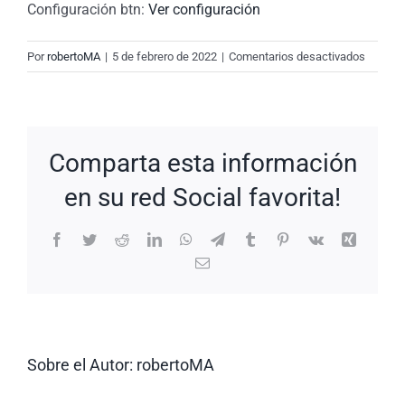
Configuración btn:
Ver configuración
en
Por
robertoMA
|
5 de febrero de 2022
|
Comentarios desactivados
New
Request
#6SeIc
Comparta esta información
en su red Social favorita!
Facebook
Twitter
Reddit
LinkedIn
WhatsApp
Telegram
Tumblr
Pinterest
Vk
Xing
Correo
electrónico
Sobre el Autor:
robertoMA