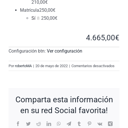
210,00
€
Matrícula
250,00
€
Sí
250,00
€
4.665,00
€
Configuración btn:
Ver configuración
en
Por
robertoMA
|
20 de mayo de 2022
|
Comentarios desactivados
New
Request
#2PZl33
Comparta esta información
en su red Social favorita!
Facebook
Twitter
Reddit
LinkedIn
WhatsApp
Telegram
Tumblr
Pinterest
Vk
Xing