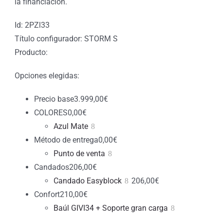
la financiación.
Id: 2PZl33
Título configurador: STORM S
Producto:
Opciones elegidas:
Precio base
3.999,00
€
COLORES
0,00
€
Azul Mate
Método de entrega
0,00
€
Punto de venta
Candados
206,00
€
Candado Easyblock
206,00
€
Confort
210,00
€
Baúl GIVI34 + Soporte gran carga