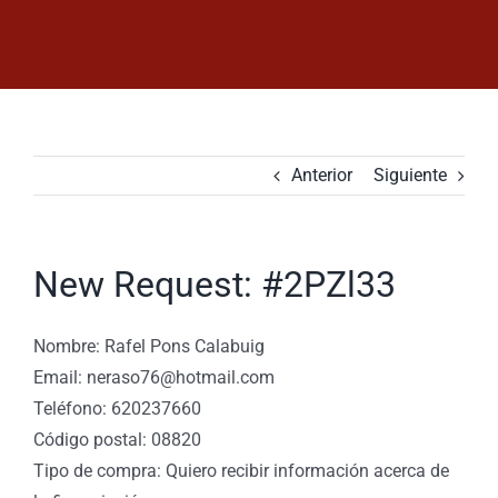
Saltar
al
contenido
Anterior
Siguiente
New Request: #2PZl33
Nombre: Rafel Pons Calabuig
Email: neraso76@hotmail.com
Teléfono: 620237660
Código postal: 08820
Tipo de compra: Quiero recibir información acerca de