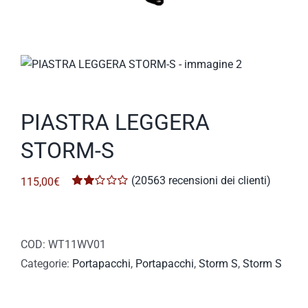
PIASTRA LEGGERA
STORM-S
(
20563
recensioni dei clienti)
115,00
€
Valutato
1757
2.01
su 5
su
base
COD:
WT11WV01
di
Categorie:
recensioni
Portapacchi
,
Portapacchi
,
Storm S
,
Storm S