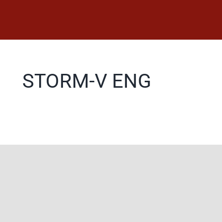
Saltar
al
contenido
STORM-V ENG