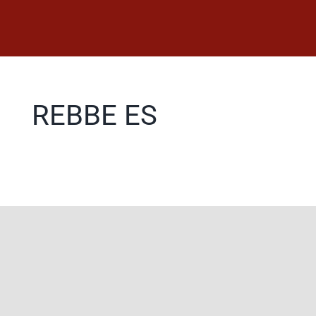
Saltar
al
contenido
REBBE ES